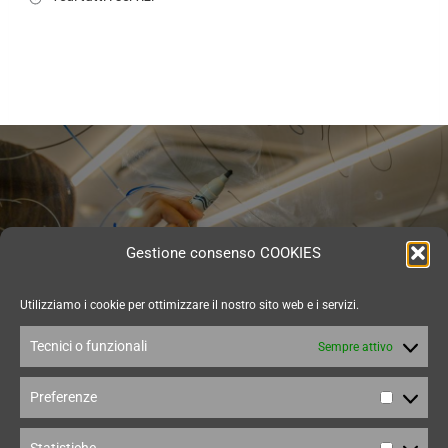
Gestione consenso COOKIES
Innovazione e
Utilizziamo i cookie per ottimizzare il nostro sito web e i servizi.
Crescita con AQ TAX
Tecnici o funzionali
Sempre attivo
Cerchi un consulente affidabile per far crescere la
Preferenze
tua impresa? AQ TAX fornisce consulenze
Prefer
personalizzate per il tuo percorso.
Inizia la tua